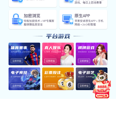
NG体育三重安全护盾系统
从身份验证到平台架构，NG体育(中国)官方网站-NGSPORT
构建多层防线，强化整体安全韧性。
用户层安全
通过设备识别与行为监
控，有效防止账户异常
访问。