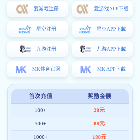
与第三方技术支持商（如推送、云服务）合作时
法律法规要求或监管部门依法调取
五、信息保护措施
平台采用多重防护机制确保NG体育(中国)官方网站-NGSPORT服
务中您的数据安全，包括但不限于：
HTTPS 加密传输
权限分级与访问控制
系统审计与异常行为识别
六、用户权利
您拥有以下数据权利：
访问、更正、删除个人信息
申请注销账户或停止使用服务
关闭授权功能如位置服务或通知