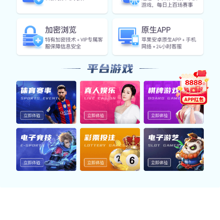
智能引擎实时数据快照
利用NG体育构建的智能分析系统，实时捕捉各项运行数据，
提升平台的响应效率与数据稳定性。
响应速度
0.18s
平均页面加载
AI推荐准确率
92.6%