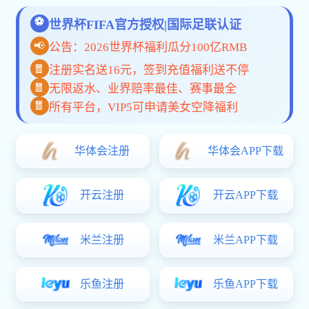
注册信息：如手机号、昵称、头像等基础资料
设备信息：操作系统、浏览器、分辨率、唯一标识等
行为记录：包括访问路径、停留时间、偏好设置等
位置信息：在获得授权后采集
三、信息使用目的
收集到的信息将用于：
为您提供定制化内容与互动体验
保障账号和数据安全
进行数据分析与服务优化
在授权基础上提供通知推送服务
四、第三方共享与信息披露
我们承诺不会随意出售用户信息，仅在以下情况下共享：
经您明确授权的合作服务